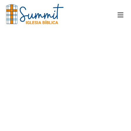
Plan de lectura
bíblica
de M'Chayne