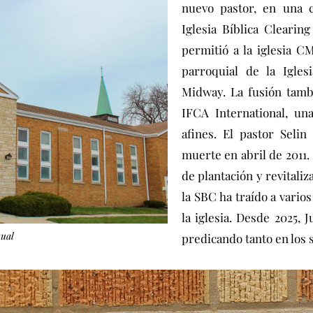
nuevo pastor, en una c
Iglesia Bíblica Clearing
permitió a la iglesia CM
parroquial de la Igles
Midway. La fusión tambi
IFCA International, un
afines. El pastor Seli
muerte en abril de 2011.
de plantación y revitali
la SBC ha traído a vario
la iglesia. Desde 2025, 
tual
predicando tanto en los 