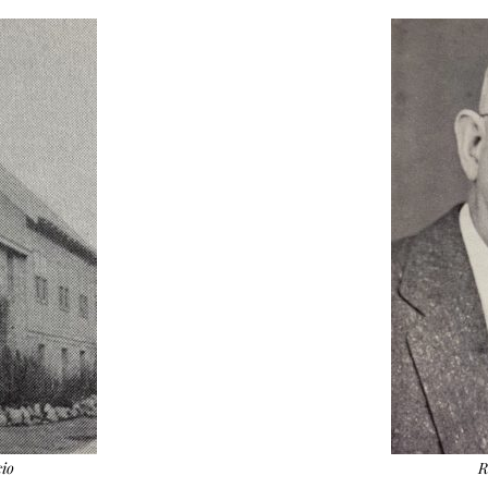
cio
R